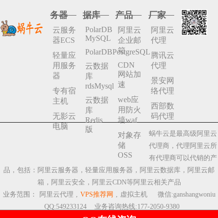
务器
据库
产品
厂家
PolarDB
云服务
阿里云
阿里云
MySQL
器ECS
企业邮
代理
箱
PolarDBPostgreSQL
轻量应
腾讯云
CDN
用服务
代理
云数据
网站加
器
库
景安网
速
rdsMysql
专有宿
络代理
web应
云数据
主机
西部数
用防火
库
无影云
码代理
Redis
墙waf
电脑
版
蜗牛云是最高级阿里云
对象存
储
代理商，代理阿里云所
OSS
有代理商可以代销的产
品，包括：阿里云服务器，轻量应用服务器，阿里云数据库，阿里云邮
箱，阿里云安全，阿里云CDN等阿里云相关产品
业务范围：
阿里云代理
,
VPS推荐网
,
虚拟主机
微信:ganshangwoniu
QQ:549233124 业务咨询热线:177-2050-9380