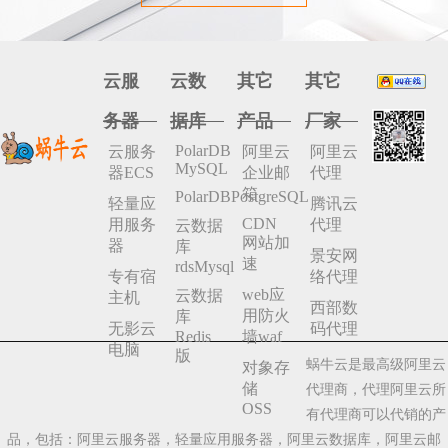
云服
云数
其它
其它
务器
据库
产品
厂家
PolarDB
云服务
阿里云
阿里云
MySQL
器ECS
企业邮
代理
箱
PolarDBPostgreSQL
轻量应
腾讯云
CDN
用服务
代理
云数据
网站加
器
库
景安网
速
rdsMysql
专有宿
络代理
web应
云数据
主机
西部数
用防火
库
无影云
码代理
Redis
墙waf
电脑
版
蜗牛云是最高级阿里云
对象存
储
代理商，代理阿里云所
OSS
有代理商可以代销的产
品，包括：阿里云服务器，轻量应用服务器，阿里云数据库，阿里云邮