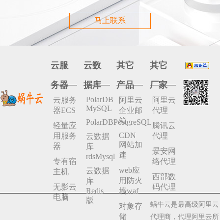
马上联系
云服
云数
其它
其它
务器
据库
产品
厂家
PolarDB
云服务
阿里云
阿里云
MySQL
器ECS
企业邮
代理
箱
PolarDBPostgreSQL
轻量应
腾讯云
CDN
用服务
代理
云数据
网站加
器
库
景安网
速
rdsMysql
专有宿
络代理
web应
云数据
主机
西部数
用防火
库
无影云
码代理
Redis
墙waf
电脑
版
蜗牛云是最高级阿里云
对象存
储
代理商，代理阿里云所