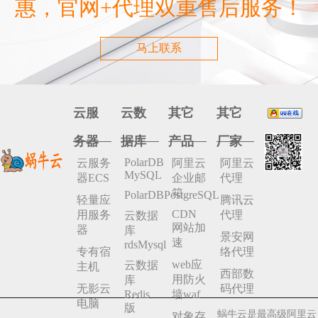
惠，官网+代理双重售后服务！
马上联系
云服
云数
其它
其它
务器
据库
产品
厂家
PolarDB
云服务
阿里云
阿里云
MySQL
器ECS
企业邮
代理
箱
PolarDBPostgreSQL
轻量应
腾讯云
CDN
用服务
代理
云数据
网站加
器
库
景安网
速
rdsMysql
专有宿
络代理
web应
云数据
主机
西部数
用防火
库
无影云
码代理
Redis
墙waf
电脑
版
蜗牛云是最高级阿里云
对象存